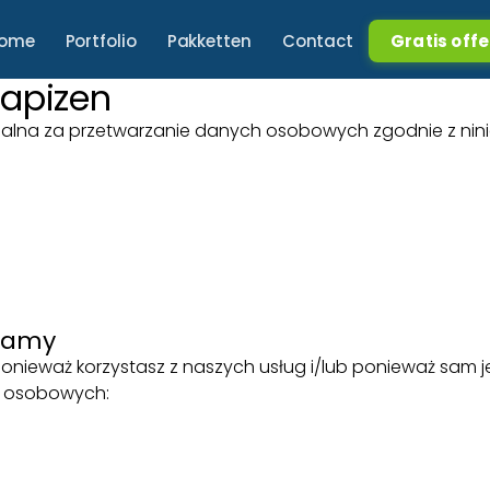
ome
Portfolio
Pakketten
Contact
Gratis off
Zapizen
zialna za przetwarzanie danych osobowych zgodnie z ninie
rzamy
ieważ korzystasz z naszych usług i/lub ponieważ sam je 
h osobowych: