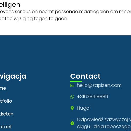
iligen
vens serieus en neemt passende maatregelen om misbrui
de wijziging tegen te gaan.
igacja
Contact
hello@zapizen.com
me
+31638918889
tfolio
Haga
kketen
Odpowiedź zazwyczaj 
ciągu 1 dnia roboczego
ntact