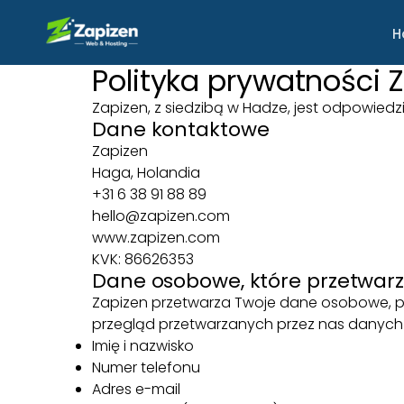
H
Polityka prywatności 
Zapizen, z siedzibą w Hadze, jest odpowied
Dane kontaktowe
Zapizen
Haga, Holandia
+31 6 38 91 88 89
hello@zapizen.com
www.zapizen.com
KVK: 86626353
Dane osobowe, które przetwa
Zapizen przetwarza Twoje dane osobowe, pon
przegląd przetwarzanych przez nas danyc
Imię i nazwisko
Numer telefonu
Adres e-mail